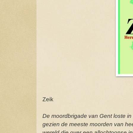
Zeik
De moordbrigade van Gent loste in 
gezien de meeste moorden van heel
wereld die over een allochtoonse i