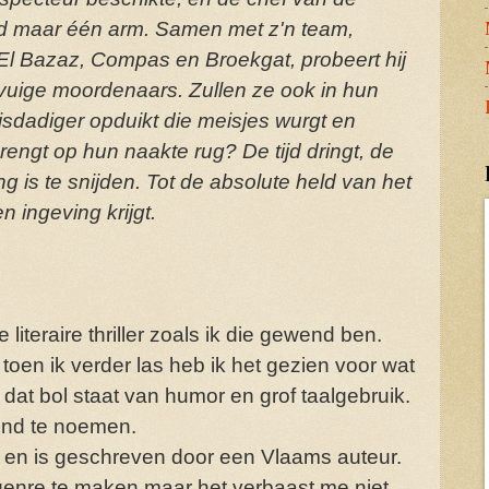
had maar één arm. Samen met z'n team,
 El Bazaz, Compas en Broekgat, probeert hij
 vuige moordenaars. Zullen ze ook in hun
sdadiger opduikt die meisjes wurgt en
engt op hun naakte rug? De tijd dringt, de
g is te snijden. Tot de absolute held van het
 ingeving krijgt.
literaire thriller zoals ik die gewend ben.
toen ik verder las heb ik het gezien voor wat
dat bol staat van humor en grof taalgebruik.
end te noemen.
ë
en
is geschreven door een Vlaams auteur.
ergenre te maken maar het verbaast me niet