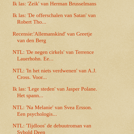
Ik las: 'Zeik' van Herman Brusselmans
Ik las: 'De offerschalen van Satan' van
Robert Tho...
Recensie:'Allemanskind' van Greetje
van den Berg
NTL: 'De negen cirkels' van Terrence
Lauerhohn. Ee...
NTL: 'In het niets verdwenen' van A.J.
Cross. Voor...
Ik las: 'Lege steden' van Jasper Polane.
Het spann...
NTL: 'Na Melanie' van Svea Ersson.
Een psychologis...
NTL: 'Tijdloos' de debuutroman van
Sybold Deen