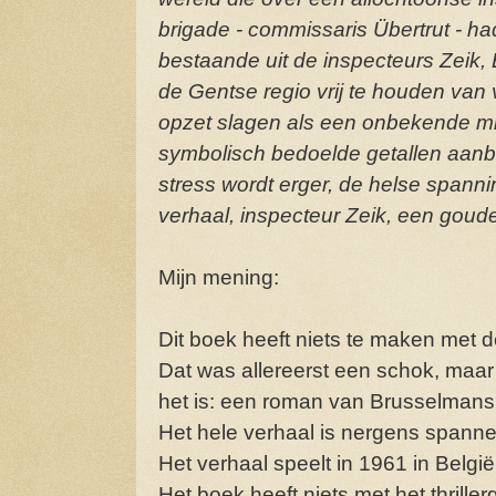
brigade - commissaris Übertrut - 
bestaande uit de inspecteurs Zeik,
de Gentse regio vrij te houden van
opzet slagen als een onbekende mi
symbolisch bedoelde getallen aanbr
stress wordt erger, de helse spannin
verhaal, inspecteur Zeik, een gouden
Mijn mening:
Dit boek heeft niets te maken met de 
Dat was allereerst een schok, maar 
het is: een roman van Brusselmans 
Het hele verhaal is nergens spann
Het verhaal speelt in 1961
in Belgi
Het boek heeft niets met het thrill