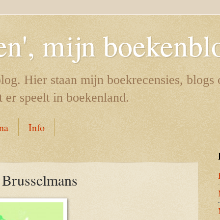
en', mijn boekenbl
log. Hier staan mijn boekrecensies, blogs
t er speelt in boekenland.
ina
Info
n Brusselmans