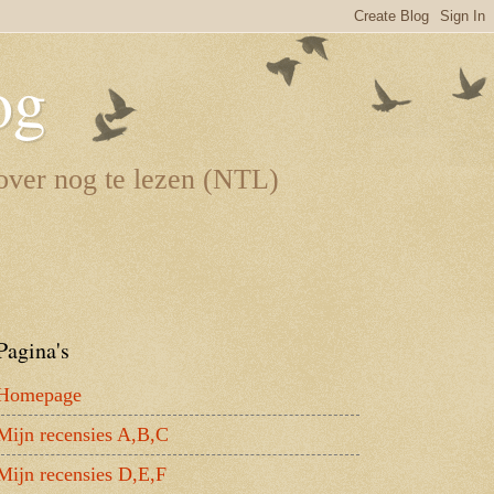
og
 over nog te lezen (NTL)
Pagina's
Homepage
Mijn recensies A,B,C
Mijn recensies D,E,F